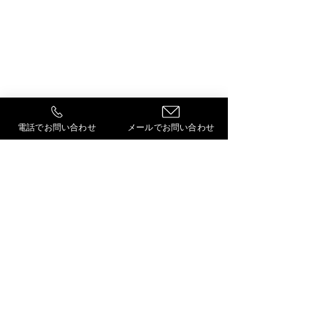
株式会社 スノーテック
〒064-0916
中央営業所 札幌市中央区南16条西7丁目1-15
北営業所 札幌市北区新琴似8条12丁目4-3
大西ビル202号室
除排雪工事請負業
​
顧問弁護士 村松法律事務所
電話でお問い合わせ
メールでお問い合わせ
主要取引先：北海道警察、自衛隊、児童会館、社会
福祉法人、クリニック、道職員官舎など、自治体か
ら民間まで幅広く対応しております。
令和4年度～札幌市競争入札参加資格者名簿登録業
者（物品・役務）資格者番号00021844
©2022 SNOW TECH